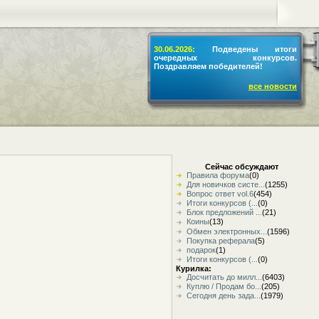
30.06.2026:
Подведены итоги
очередных конкурсов.
Поздравляем победителей!
все новости
Сейчас обсуждают
Правила форума
(0)
Для новичков систе...
(1255)
Вопрос ответ vol.6
(454)
Итоги конкурсов (...
(0)
Блок предложений ...
(21)
Коины
(13)
Обмен электронных...
(1596)
Покупка реферала
(5)
подарок
(1)
Итоги конкурсов (...
(0)
Курилка:
Досчитать до милл...
(6403)
Куплю / Продам бо...
(205)
Сегодня день зада...
(1979)