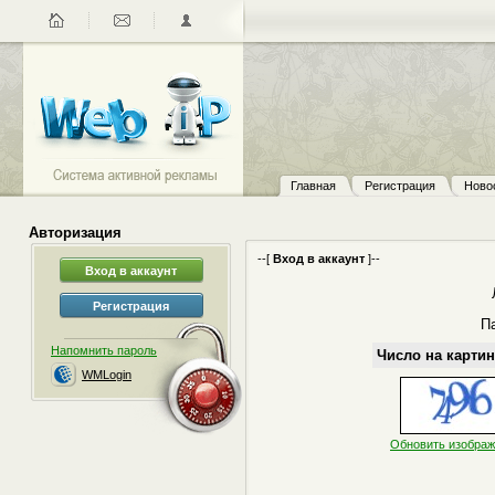
Главная
Регистрация
Ново
Авторизация
--[
Вход в аккаунт
]--
П
Напомнить пароль
Число на картин
WMLogin
Обновить изобра