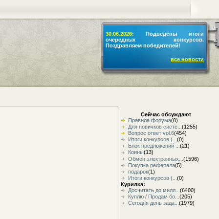
30.06.2026:
Подведены итоги
очередных конкурсов.
Поздравляем победителей!
все новости
Сейчас обсуждают
Правила форума
(0)
Для новичков систе...
(1255)
Вопрос ответ vol.6
(454)
Итоги конкурсов (...
(0)
Блок предложений ...
(21)
Коины
(13)
Обмен электронных...
(1596)
Покупка реферала
(5)
подарок
(1)
Итоги конкурсов (...
(0)
Курилка:
Досчитать до милл...
(6400)
Куплю / Продам бо...
(205)
Сегодня день зада...
(1979)