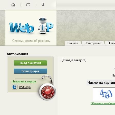
Главная
Регистрация
Ново
Авторизация
--[
Вход в аккаунт
]--
П
Напомнить пароль
Число на картин
WMLogin
Обновить изобра