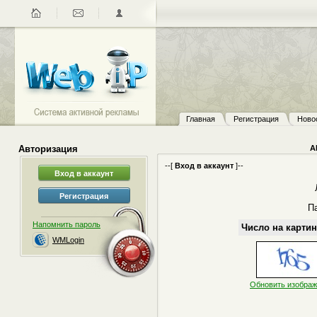
Главная
Регистрация
Ново
Авторизация
А
--[
Вход в аккаунт
]--
П
Напомнить пароль
Число на картин
WMLogin
Обновить изобра