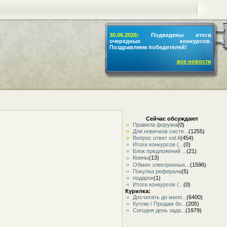
30.06.2026:
Подведены итоги
очередных конкурсов.
Поздравляем победителей!
все новости
Сейчас обсуждают
Правила форума
(0)
Для новичков систе...
(1255)
Вопрос ответ vol.6
(454)
Итоги конкурсов (...
(0)
Блок предложений ...
(21)
Коины
(13)
Обмен электронных...
(1596)
Покупка реферала
(5)
подарок
(1)
Итоги конкурсов (...
(0)
Курилка:
Досчитать до милл...
(6400)
Куплю / Продам бо...
(205)
Сегодня день зада...
(1979)