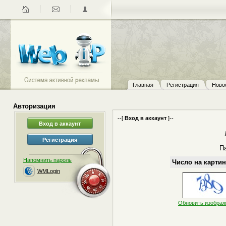
Главная
Регистрация
Ново
Авторизация
--[
Вход в аккаунт
]--
П
Напомнить пароль
Число на картин
WMLogin
Обновить изобра