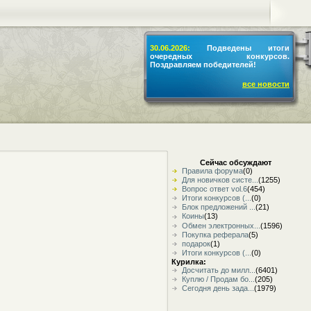
30.06.2026:
Подведены итоги
очередных конкурсов.
Поздравляем победителей!
все новости
Сейчас обсуждают
Правила форума
(0)
Для новичков систе...
(1255)
Вопрос ответ vol.6
(454)
Итоги конкурсов (...
(0)
Блок предложений ...
(21)
Коины
(13)
Обмен электронных...
(1596)
Покупка реферала
(5)
подарок
(1)
Итоги конкурсов (...
(0)
Курилка:
Досчитать до милл...
(6401)
Куплю / Продам бо...
(205)
Сегодня день зада...
(1979)