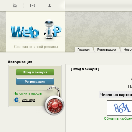
Главная
Регистрация
Ново
Авторизация
--[
Вход в аккаунт
]--
П
Напомнить пароль
Число на картин
WMLogin
Обновить изобра