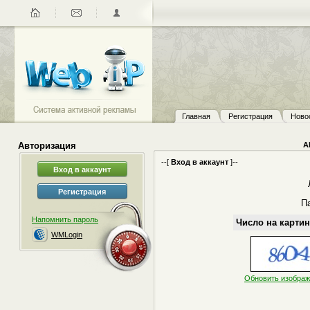
Главная
Регистрация
Ново
Авторизация
А
--[
Вход в аккаунт
]--
П
Напомнить пароль
Число на картин
WMLogin
Обновить изобра