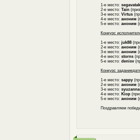
1-е место:
segavatak
2-е место:
Tain
(приз
3-е место:
Virtus
(пр
4-е место:
аноним
(
5-е место:
аноним
(
Конкурс исполнител
1-е место:
juk88
(при
2-е место:
аноним
(
3-е место:
аноним
(
4-е место:
storns
(пр
5-е место:
denisv
(пр
Конкурс заданиедат
1-е место:
sappy
(пр
2-е место:
аноним
(
3-е место:
syuzanna
4-е место:
Kiop
(при
5-е место:
аноним
(
Поздравляем победи