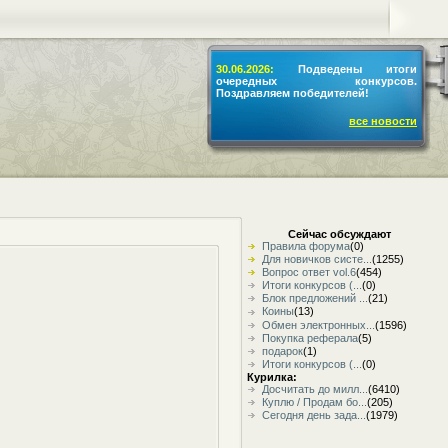
30.06.2026:
Подведены итоги
очередных конкурсов.
Поздравляем победителей!
все новости
Сейчас обсуждают
Правила форума
(0)
Для новичков систе...
(1255)
Вопрос ответ vol.6
(454)
Итоги конкурсов (...
(0)
Блок предложений ...
(21)
Коины
(13)
Обмен электронных...
(1596)
Покупка реферала
(5)
подарок
(1)
Итоги конкурсов (...
(0)
Курилка:
Досчитать до милл...
(6410)
Куплю / Продам бо...
(205)
Сегодня день зада...
(1979)