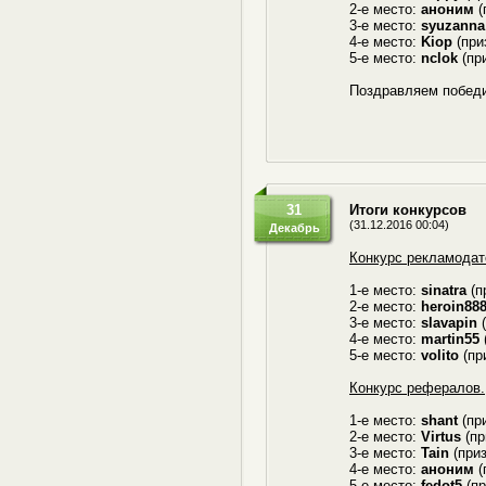
2-е место:
аноним
(
3-е место:
syuzanna
4-е место:
Kiop
(при
5-е место:
nclok
(при
Поздравляем победи
31
Итоги конкурсов
(31.12.2016 00:04)
Декабрь
Конкурс рекламодат
1-е место:
sinatra
(п
2-е место:
heroin88
3-е место:
slavapin
(
4-е место:
martin55
5-е место:
volito
(пр
Конкурс рефералов.
1-е место:
shant
(при
2-е место:
Virtus
(пр
3-е место:
Tain
(приз
4-е место:
аноним
(
5-е место:
fedot5
(пр