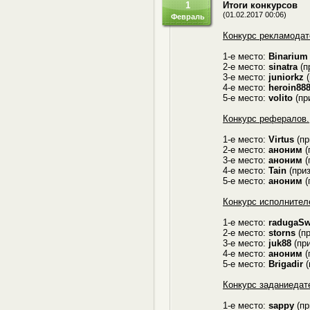
1
Итоги конкурсов
(01.02.2017 00:06)
Февраль
Конкурс рекламодат
1-е место:
Binarium
2-е место:
sinatra
(п
3-е место:
juniorkz
(
4-е место:
heroin88
5-е место:
volito
(пр
Конкурс рефералов.
1-е место:
Virtus
(пр
2-е место:
аноним
(
3-е место:
аноним
(
4-е место:
Tain
(приз
5-е место:
аноним
(
Конкурс исполнител
1-е место:
radugaS
2-е место:
storns
(пр
3-е место:
juk88
(при
4-е место:
аноним
(
5-е место:
Brigadir
(
Конкурс заданиедат
1-е место:
sappy
(пр