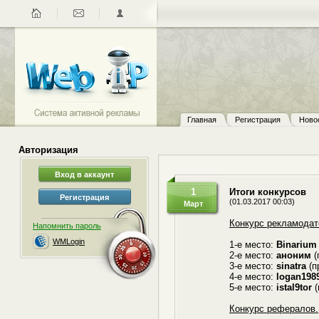
Главная
Регистрация
Ново
Авторизация
1
Итоги конкурсов
(01.03.2017 00:03)
Март
Конкурс рекламодат
Напомнить пароль
WMLogin
1-е место:
Binarium
2-е место:
аноним
(
3-е место:
sinatra
(п
4-е место:
logan198
5-е место:
istal9tor
(
Конкурс рефералов.