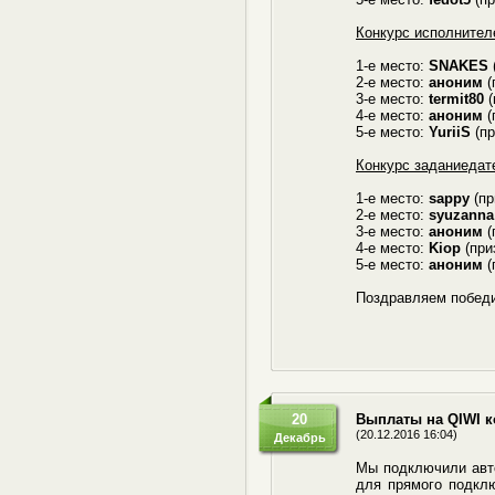
Конкурс исполнител
1-е место:
SNAKES
2-е место:
аноним
(
3-е место:
termit80
(
4-е место:
аноним
(
5-е место:
YuriiS
(пр
Конкурс заданиедат
1-е место:
sappy
(пр
2-е место:
syuzanna
3-е место:
аноним
(
4-е место:
Kiop
(при
5-е место:
аноним
(
Поздравляем победи
20
Выплаты на QIWI 
(20.12.2016 16:04)
Декабрь
Мы подключили авто
для прямого подклю