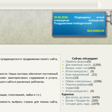
30.06.2026:
Подведены итоги
очередных конкурсов.
Поздравляем победителей!
все новости
Сейчас обсуждают
, нуждающегося в продвижении своего сайта,
Правила форума
(0)
Для новичков систе...
(1255)
Вопрос ответ vol.6
(454)
Итоги конкурсов (...
(0)
емости. Наша система обеспечит постоянный
Блок предложений ...
(21)
ожет заинтересовать содержание и услуги,
Коины
(13)
Обмен электронных...
(1596)
его сайта в различных рейтингах.
Покупка реферала
(5)
подарок
(1)
Итоги конкурсов (...
(0)
Курилка:
ии, голосования, лайки и т.п.).
Досчитать до милл...
(6405)
Куплю / Продам бо...
(205)
можность выбрать страны для показа сайта,
Сегодня день зада...
(1979)