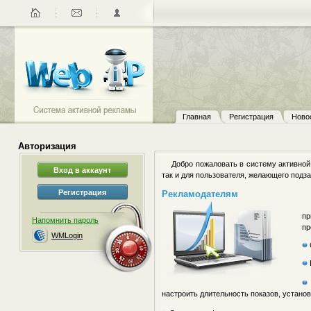
Главная
Регистрация
Ново
Авторизация
Добро пожаловать в систему активно
так и для пользователя, желающего подза
Рекламодателям
пр
Напомнить пароль
пр
WMLogin
настроить длительность показов, установ