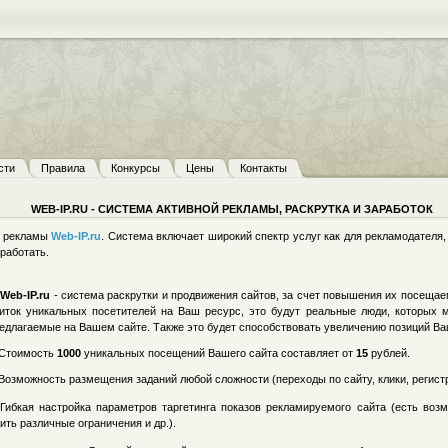
сти
Правила
Конкурсы
Цены
Контакты
WEB-IP.RU - СИСТЕМА АКТИВНОЙ РЕКЛАМЫ, РАСКРУТКА И ЗАРАБОТОК
й рекламы
Web-IP.ru
. Система включает широкий спектр услуг как для рекламодателя
работать.
Web-IP.ru
- система раскрутки и продвижения сайтов, за счет повышения их посеща
иток уникальных посетителей на Ваш ресурс, это будут реальные люди, которых м
едлагаемые на Вашем сайте. Также это будет способствовать увеличению позиций Ваш
Стоимость
1000
уникальных посещений Вашего сайта составляет от
15
рублей.
Возможность размещения заданий любой сложности (переходы по сайту, клики, регистрац
Гибкая настройка параметров таргетинга показов рекламируемого сайта (есть воз
ить различные ограничения и др.).