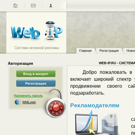
Главная
Регистрация
Ново
Авторизация
WEB-IP.RU - СИСТЕ
Добро пожаловать в с
включает широкий спектр 
продвижении своего са
подзаработать.
Напомнить пароль
WMLogin
Рекламодателям
с
с
п