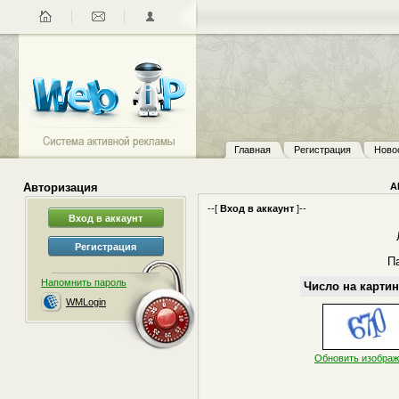
Главная
Регистрация
Ново
Авторизация
А
--[
Вход в аккаунт
]--
П
Напомнить пароль
Число на картин
WMLogin
Обновить изобра