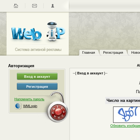
Главная
Регистрация
Ново
Авторизация
А
--[
Вход в аккаунт
]--
П
Напомнить пароль
Число на картин
WMLogin
Обновить изобра